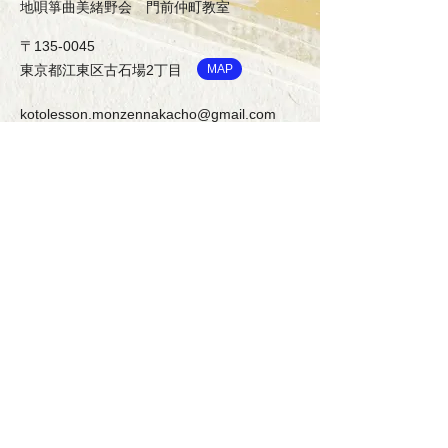
地唄箏曲美緒野会
門前仲町教室
〒135-0045
東京都江東区古石場2丁目
MAP
kotolesson.monzennakacho@gmail.com
kanako.fujieda@gmail.com
090-5304-6647
©2019 by お箏とお三味線 地唄箏曲美緒野会
門前仲町教室