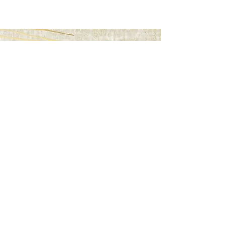
お箏とお三味線
地唄箏曲美緒野会
門前仲町教室
〒135-0045
東京都江東区古石場2丁目
MAP
kotolesson.monzennakacho@gmail.com
kanako.fujieda@gmail.com
090-5304-6647
©2019 by お箏とお三味線 地唄箏曲美緒野会
門前仲町教室