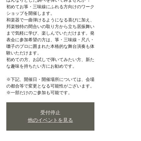
はんなりとした調べを弾いてみませんか︖
初めてお箏・三味線にふれる方向けのワーク
ショップを開催します。
和楽器で一曲弾けるようになる喜びに加え、
邦楽独特の間合いの取り方から立ち居振舞い
まで気軽に学び、楽しんでいただけます。発
表会に参加希望の方は、箏・三味線・尺八・
囃子のプロに囲まれた本格的な舞台演奏も体
験いただけます。
初めての方、お試しで弾いてみたい方、新た
な趣味を持ちたい方にお勧めです。
※下記、開催日・開催場所については、会場
の都合等で変更となる可能性がございます。
※一部だけのご参加も可能です。
受付停止
他のイベントを見る