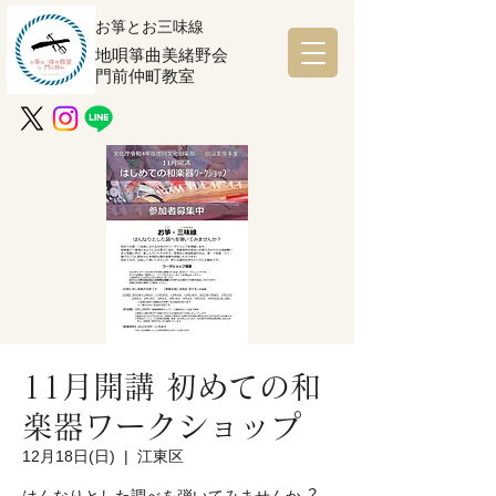
お箏とお三味線
地唄箏曲美緒野会
門前仲町教室
11月開講 初めての和
楽器ワークショップ
12月18日(日)
  |  
江東区