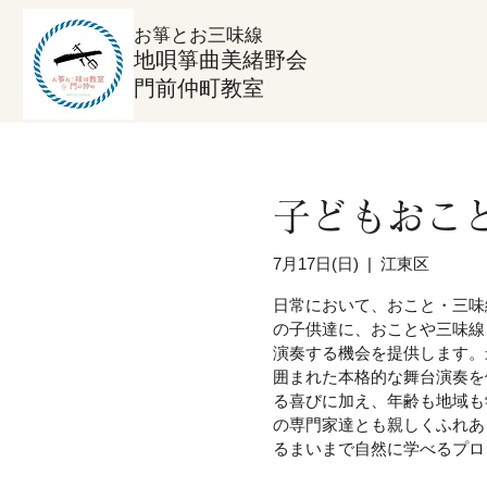
お箏とお三味線
地唄箏曲美緒野会
門前仲町教室
子どもおこ
7月17日(日)
  |  
江東区
日常において、おこと・三味
の子供達に、おことや三味線
演奏する機会を提供します。
囲まれた本格的な舞台演奏を
る喜びに加え、年齢も地域も
の専門家達とも親しくふれあ
るまいまで自然に学べるプロ