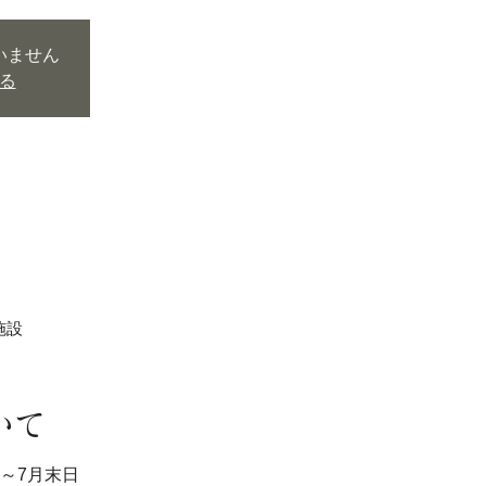
いません
る
施設
いて
月～7月末日 