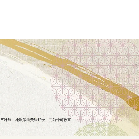
お箏とお三味線 地唄箏曲美緒野会 門前仲町教室