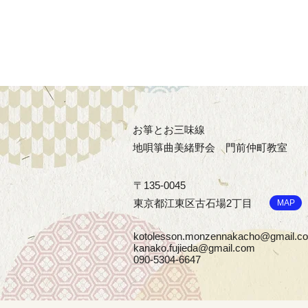
お箏とお三味線
地唄箏曲美緒野会
門前仲町教室
〒135-0045
東京都江東区古石場2丁目
MAP
kotolesson.monzennakacho@gmail.c
kanako.fujieda@gmail.com
090-5304-6647