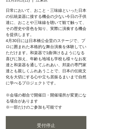
11月20日(日)
  |  
江東区
日常において、おこと・三味線といった日本
の伝統楽器に接する機会の少ない今日の子供
達に、おことや三味線を聴いて観て触って、
その歴史や音色を知り、実際に演奏する機会
を提供します。
4月30日には日本橋公会堂のステージで、プ
ロに囲まれた本格的な舞台演奏を体験してい
ただけます。和楽器で1曲弾けるようになる
喜びに加え、年齢も地域も学校も様々なお友
達と和楽器を通してふれあい、邦楽の専門家
達とも親しくふれあうことで、日本の伝統文
化を大切にする心や立ち居振るまいまで自然
に学べるプロジェクトです。
※会場の都合で開催日・開催場所が変更にな
る場合があります
※一部だけのご参加も可能です
受付停止