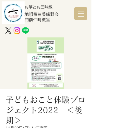
お箏とお三味線
地唄箏曲美緒野会
門前仲町教室
子どもおこと体験プロ
ジェクト2022 ＜後
期＞