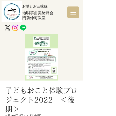
お箏とお三味線
地唄箏曲美緒野会
門前仲町教室
子どもおこと体験プロ
ジェクト2022 ＜後
期＞