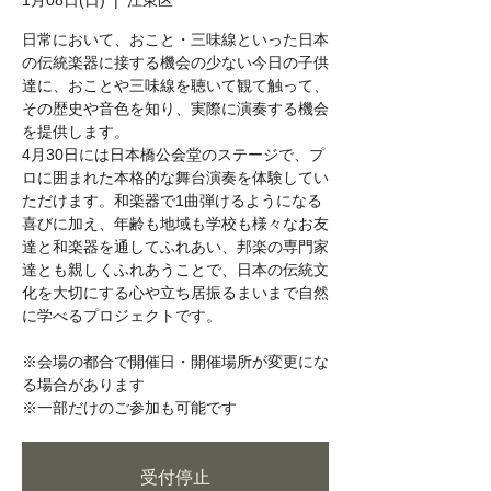
1月08日(日)
  |  
江東区
日常において、おこと・三味線といった日本
の伝統楽器に接する機会の少ない今日の子供
達に、おことや三味線を聴いて観て触って、
その歴史や音色を知り、実際に演奏する機会
を提供します。
4月30日には日本橋公会堂のステージで、プ
ロに囲まれた本格的な舞台演奏を体験してい
ただけます。和楽器で1曲弾けるようになる
喜びに加え、年齢も地域も学校も様々なお友
達と和楽器を通してふれあい、邦楽の専門家
達とも親しくふれあうことで、日本の伝統文
化を大切にする心や立ち居振るまいまで自然
に学べるプロジェクトです。
※会場の都合で開催日・開催場所が変更にな
る場合があります
※一部だけのご参加も可能です
受付停止