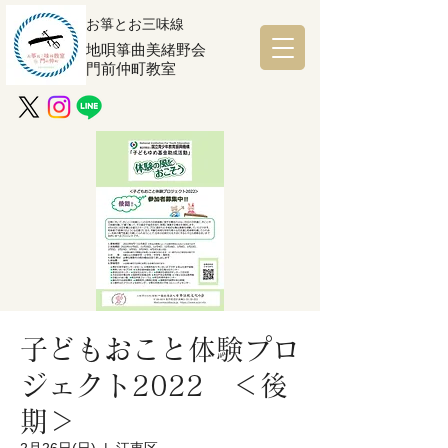
お箏とお三味線
地唄箏曲美緒野会
門前仲町教室
子どもおこと体験プロ
ジェクト2022 ＜後
期＞