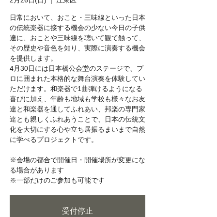
2月26日(日)
  |  
江東区
日常において、おこと・三味線といった日本
の伝統楽器に接する機会の少ない今日の子供
達に、おことや三味線を聴いて観て触って、
その歴史や音色を知り、実際に演奏する機会
を提供します。
4月30日には日本橋公会堂のステージで、プ
ロに囲まれた本格的な舞台演奏を体験してい
ただけます。和楽器で1曲弾けるようになる
喜びに加え、年齢も地域も学校も様々なお友
達と和楽器を通してふれあい、邦楽の専門家
達とも親しくふれあうことで、日本の伝統文
化を大切にする心や立ち居振るまいまで自然
に学べるプロジェクトです。
※会場の都合で開催日・開催場所が変更にな
る場合があります
※一部だけのご参加も可能です
受付停止