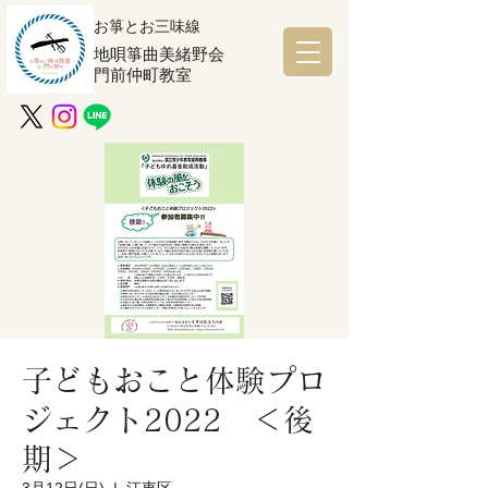
お箏とお三味線
地唄箏曲美緒野会
門前仲町教室
子どもおこと体験プロ
ジェクト2022 ＜後
期＞