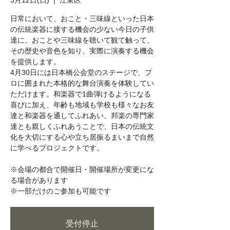
3月12日(日)
  |  
江東区
日常において、おこと・三味線といった日本
の伝統楽器に接する機会の少ない今日の子供
達に、おことや三味線を聴いて観て触って、
その歴史や音色を知り、実際に演奏する機会
を提供します。
4月30日には日本橋公会堂のステージで、プ
ロに囲まれた本格的な舞台演奏を体験してい
ただけます。和楽器で1曲弾けるようになる
喜びに加え、年齢も地域も学校も様々なお友
達と和楽器を通してふれあい、邦楽の専門家
達とも親しくふれあうことで、日本の伝統文
化を大切にする心や立ち居振るまいまで自然
に学べるプロジェクトです。
※会場の都合で開催日・開催場所が変更にな
る場合があります
※一部だけのご参加も可能です
受付停止