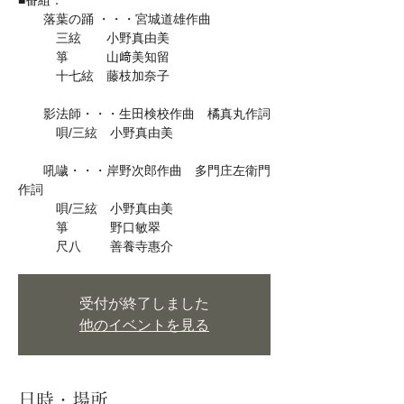
■番組：
落葉の踊 ・・・宮城道雄作曲
三絃 小野真由美
箏 山﨑美知留
十七絃 藤枝加奈子
影法師・・・生田検校作曲 橘真丸作詞
唄/三絃 小野真由美
吼噦・・・岸野次郎作曲 多門庄左衛門
作詞
唄/三絃 小野真由美
箏 野口敏翠
尺八 善養寺惠介
受付が終了しました
他のイベントを見る
日時・場所