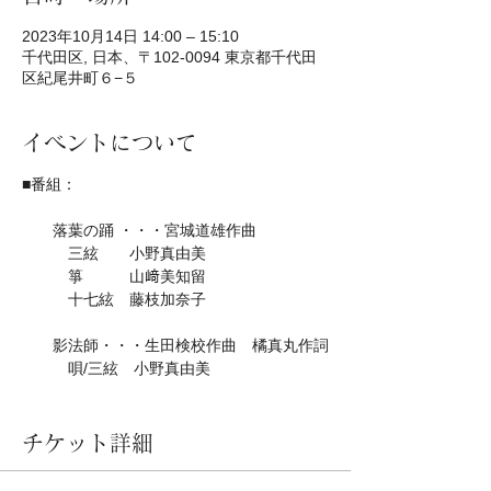
2023年10月14日 14:00 – 15:10
千代田区, 日本、〒102-0094 東京都千代田
区紀尾井町６−５
イベントについて
■番組：
落葉の踊 ・・・宮城道雄作曲
三絃 小野真由美
箏 山﨑美知留
十七絃 藤枝加奈子
影法師・・・生田検校作曲 橘真丸作詞
唄/三絃 小野真由美
吼噦・・・岸野次郎作曲 多門庄左衛門
作詞
チケット詳細
唄/三絃 小野真由美
箏 野口敏翠