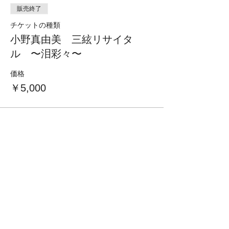
尺八 善養寺惠介
販売終了
チケットの種類
■舞台監督 加藤繁治
小野真由美 三絃リサイタ
■進行 渡辺清弘
ル 〜泪彩々〜
■舞台 明治座
価格
￥5,000
お箏とお三味線
地唄箏曲美緒野会
門前仲町教室
〒135-0045
東京都江東区古石場2丁目
MAP