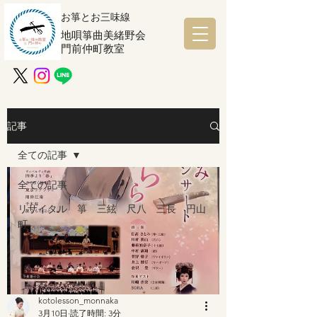
お箏とお三味線
地唄箏曲美緒野会
門前仲町教室
記事
全ての記事
全ての記事
リサイタル 箏 三絃 尺八 三長 円山
町
kotolesson_monnaka
3月10日
読了時間: 3分