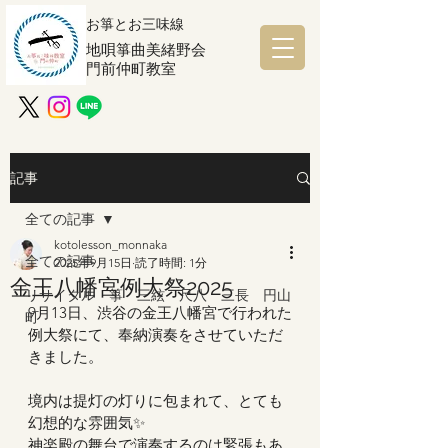
お箏とお三味線
地唄箏曲美緒野会
門前仲町教室
記事
全ての記事
kotolesson_monnaka
全ての記事
2025年9月15日
読了時間: 1分
金王八幡宮例大祭2025
リサイタル 箏 三絃 尺八 三長 円山
9月13日、渋谷の金王八幡宮で行われた
町
例大祭にて、奉納演奏をさせていただ
きました。
境内は提灯の灯りに包まれて、とても
幻想的な雰囲気✨
神楽殿の舞台で演奏するのは緊張もあ